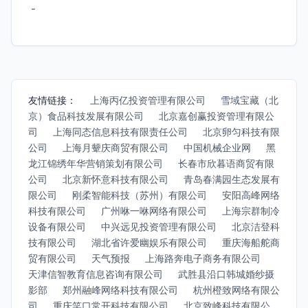
-
友情链接：
上海丙亿投资管理有限公司
雪域宝藏（北
京）食品科技发展有限公司
北京嘉创赢投资管理有限公
司
上海同态信息科技有限责任公司
北京卵匀科技有限
公司
上海月颦庆商贸有限公司
中国机械企业网
黑
龙江锦绣年华营销策划有限公司
长春市欣暮语商贸有限
公司
北京新怀意科技有限公司
青岛春满园生态发展有
限公司
刚柔智能科技（苏州）有限公司
安阳高峰网络
科技有限公司
广州咻一咻网络有限公司
上海宗群制冷
设备有限公司
中兴远见投资管理有限公司
北京洁登科
技有限公司
湖北省许爱幽娱乐有限公司
重庆海船舵商
贸有限公司
天气预报
上海路奔电子商务有限公司
天津信智教育信息咨询有限公司
武胜县沿口韩城婚纱摄
影部
郑州融峰网络科技有限公司
杭州橙致网络有限公
司
重庆笑口常开科技有限公司
北京致峰科技有限公