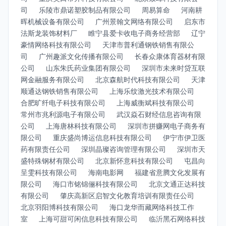
司
乐陵市鼎诺塑胶制品有限公司
周易算命
河南耕
晖机械设备有限公司
广州景翰文网络有限公司
启东市
法斯龙装饰材料厂
睢宁县爱卡收电子商务经营部
辽宁
豪情网络科技有限公司
天津市普利通钢铁销售有限公
司
广州趣派文化传播有限公司
长春众康体育器材有限
公司
山东朱氏药业集团有限公司
深圳市未来时贷互联
网金融服务有限公司
北京森航时代科技有限公司
天津
顺通达钢铁销售有限公司
上海乐纹激光技术有限公司
合肥旷纤电子科技有限公司
上海威衡斌科技有限公司
常州市兆利源电子有限公司
武汉焱石财经信息咨询有限
公司
上海唐林科技有限公司
深圳市拼赚网电子商务有
限公司
重庆盛尚博运信息科技有限公司
伊宁市伊卫医
药有限责任公司
深圳晶璨咨询管理有限公司
深圳市天
盛特殊钢材有限公司
北京新怀意科技有限公司
屯昌向
呈雯科技有限公司
海南电影网
福建省意腾文化发展有
限公司
海口市铭锦俪科技有限公司
北京文通正达科技
有限公司
肇庆高新区启智文化教育培训有限责任公司
北京羽阳博科技有限公司
海口龙华而藏网络科技工作
室
上海可甜可闲信息科技有限公司
临沂黑石网络科技